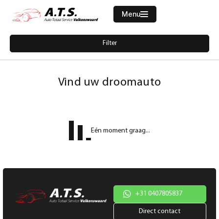
Menu
Filters
Filter
Merk
Home
1728393-bmw-3-serie-touring-316d-business-navi-clima-cruise-pdc
Aanbod
Vind uw droomauto
Diensten
Model
Werkplaats
Model
Eén moment graag...
Vacatures
Brandstof
Over ons
Transmissie
Contact
Kleur
+31 0407805837
Direct contact
Kleur