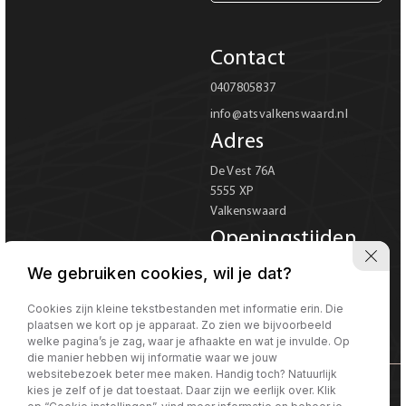
Carrosserie
Contact
Carrosserie
0407805837
info@atsvalkenswaard.nl
Prijs (€)
Adres
-
De Vest 76A
5555 XP
Kilometerstand
Valkenswaard
-
Openingstijden
Ma-Vr 08:00 tot 18:00
We gebruiken cookies, wil je dat?
Bouwjaar
Za 08:00 tot 17:00
Verkoop uitsluitend op
Cookies zijn kleine tekstbestanden met informatie erin. Die
-
plaatsen we kort op je apparaat. Zo zien we bijvoorbeeld
afspraak
welke pagina’s je zag, waar je afhaakte en wat je invulde. Op
die manier hebben wij informatie waar we jouw
Sorteren op
Sorteren op:
websitebezoek beter mee maken. Handig toch? Natuurlijk
kies je zelf of je dat toestaat. Daar zijn we eerlijk over. Klik
©Morgen internet