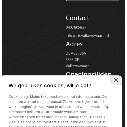
Carrosserie
Contact
Carrosserie
0407805837
info@atsvalkenswaard.nl
Prijs (€)
Adres
-
De Vest 76A
5555 XP
Kilometerstand
Valkenswaard
-
Openingstijden
Ma-Vr 08:00 tot 18:00
We gebruiken cookies, wil je dat?
Bouwjaar
Za 08:00 tot 17:00
Verkoop uitsluitend op
Cookies zijn kleine tekstbestanden met informatie erin. Die
-
plaatsen we kort op je apparaat. Zo zien we bijvoorbeeld
afspraak
welke pagina’s je zag, waar je afhaakte en wat je invulde. Op
die manier hebben wij informatie waar we jouw
Sorteren op
Sorteren op:
websitebezoek beter mee maken. Handig toch? Natuurlijk
kies je zelf of je dat toestaat. Daar zijn we eerlijk over. Klik
©Morgen internet