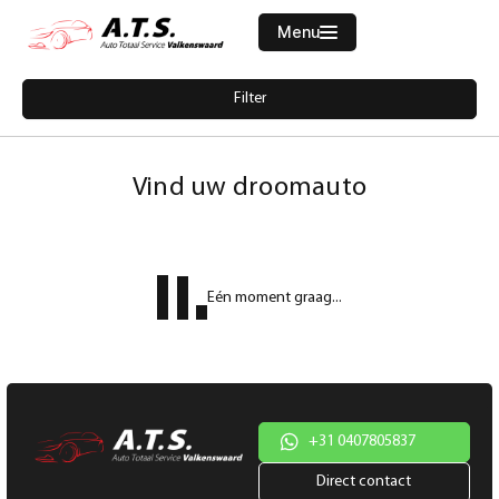
Menu
Filters
Filter
Merk
Home
2382785-mercedes-glc-coupe-250-4matic-navi-clima-schuifdak-camera
Aanbod
Vind uw droomauto
Diensten
Model
Werkplaats
Model
Eén moment graag...
Vacatures
Brandstof
Over ons
Transmissie
Contact
Kleur
+31 0407805837
Direct contact
Kleur