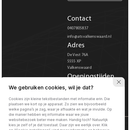
Carrosserie
Contact
Carrosserie
0407805837
info@atsvalkenswaard.nl
Prijs (€)
Adres
-
De Vest 76A
5555 XP
Kilometerstand
Valkenswaard
-
Openingstijden
Ma-Vr 08:00 tot 18:00
We gebruiken cookies, wil je dat?
Bouwjaar
Za 08:00 tot 17:00
Verkoop uitsluitend op
Cookies zijn kleine tekstbestanden met informatie erin. Die
-
plaatsen we kort op je apparaat. Zo zien we bijvoorbeeld
afspraak
welke pagina’s je zag, waar je afhaakte en wat je invulde. Op
die manier hebben wij informatie waar we jouw
Sorteren op
Sorteren op:
websitebezoek beter mee maken. Handig toch? Natuurlijk
kies je zelf of je dat toestaat. Daar zijn we eerlijk over. Klik
©Morgen internet