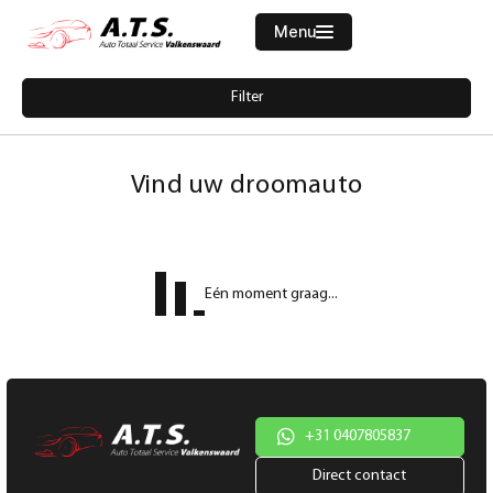
Menu
Filters
Filter
Merk
Home
4938615-audi-a1-sportback-25-tfsi-pro-line-navi-cruise-pdc-virtual
Aanbod
Vind uw droomauto
Diensten
Model
Werkplaats
Model
Eén moment graag...
Vacatures
Brandstof
Over ons
Transmissie
Contact
Kleur
+31 0407805837
Direct contact
Kleur