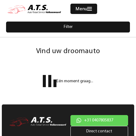
Menu
Filters
Filter
Merk
Home
5087946-seat-arona-1-0-tsi-style-business-intense-plus-navi-cruise
Aanbod
Vind uw droomauto
Diensten
Model
Werkplaats
Model
Eén moment graag...
Vacatures
Brandstof
Over ons
Transmissie
Contact
Kleur
+31 0407805837
Direct contact
Kleur