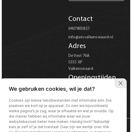
Carrosserie
Contact
Carrosserie
0407805837
info@atsvalkenswaard.nl
Prijs (€)
Adres
-
De Vest 76A
5555 XP
Kilometerstand
Valkenswaard
-
Openingstijden
Ma-Vr 08:00 tot 18:00
We gebruiken cookies, wil je dat?
Bouwjaar
Za 08:00 tot 17:00
Verkoop uitsluitend op
Cookies zijn kleine tekstbestanden met informatie erin. Die
-
plaatsen we kort op je apparaat. Zo zien we bijvoorbeeld
afspraak
welke pagina’s je zag, waar je afhaakte en wat je invulde. Op
die manier hebben wij informatie waar we jouw
Sorteren op
Sorteren op:
websitebezoek beter mee maken. Handig toch? Natuurlijk
kies je zelf of je dat toestaat. Daar zijn we eerlijk over. Klik
©Morgen internet