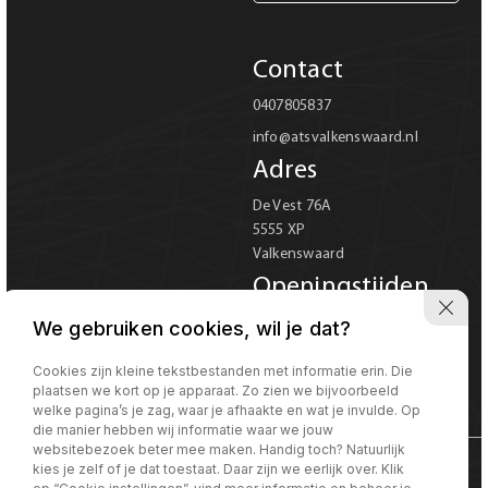
Carrosserie
Contact
Carrosserie
0407805837
info@atsvalkenswaard.nl
Prijs (€)
Adres
-
De Vest 76A
5555 XP
Kilometerstand
Valkenswaard
-
Openingstijden
Ma-Vr 08:00 tot 18:00
We gebruiken cookies, wil je dat?
Bouwjaar
Za 08:00 tot 17:00
Verkoop uitsluitend op
Cookies zijn kleine tekstbestanden met informatie erin. Die
-
plaatsen we kort op je apparaat. Zo zien we bijvoorbeeld
afspraak
welke pagina’s je zag, waar je afhaakte en wat je invulde. Op
die manier hebben wij informatie waar we jouw
Sorteren op
Sorteren op:
websitebezoek beter mee maken. Handig toch? Natuurlijk
kies je zelf of je dat toestaat. Daar zijn we eerlijk over. Klik
©Morgen internet