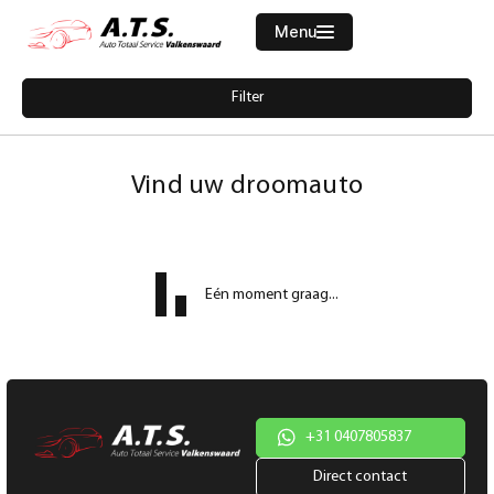
Menu
Filters
Filter
Merk
Home
5169798-ford-mondeo-wagon-2-5-20v-ghia-navi-trekhaak-clima
Aanbod
Vind uw droomauto
Diensten
Model
Werkplaats
Model
Eén moment graag...
Vacatures
Brandstof
Over ons
Transmissie
Contact
Kleur
+31 0407805837
Direct contact
Kleur