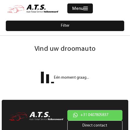
Menu
Filters
Filter
Merk
Home
5422229-volkswagen-beetle-2-0-tsi-sport-200pk-dsg-clima-pdc-cruise
Aanbod
Vind uw droomauto
Diensten
Model
Werkplaats
Model
Eén moment graag...
Vacatures
Brandstof
Over ons
Transmissie
Contact
Kleur
+31 0407805837
Direct contact
Kleur