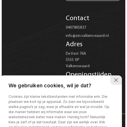
Carrosserie
Contact
Carrosserie
0407805837
info@atsvalkenswaard.nl
Prijs (€)
Adres
-
De Vest 76A
5555 XP
Kilometerstand
Valkenswaard
-
Openingstijden
Ma-Vr 08:00 tot 18:00
We gebruiken cookies, wil je dat?
Bouwjaar
Za 08:00 tot 17:00
Verkoop uitsluitend op
Cookies zijn kleine tekstbestanden met informatie erin. Die
-
plaatsen we kort op je apparaat. Zo zien we bijvoorbeeld
afspraak
welke pagina’s je zag, waar je afhaakte en wat je invulde. Op
die manier hebben wij informatie waar we jouw
Sorteren op
Sorteren op:
websitebezoek beter mee maken. Handig toch? Natuurlijk
kies je zelf of je dat toestaat. Daar zijn we eerlijk over. Klik
©Morgen internet