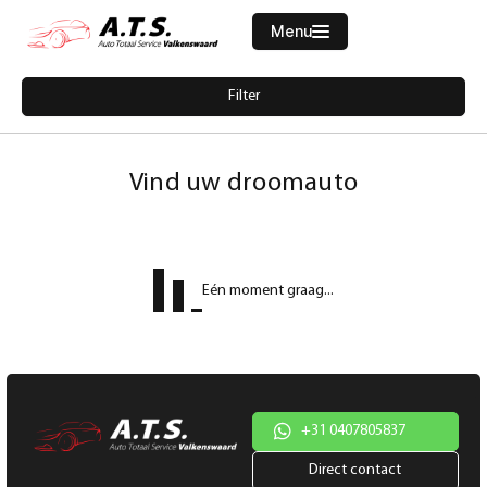
Menu
Filters
Filter
Merk
Home
5441591-land-rover-discovery-sport-2-0-td4-hse-grijs-kenteken
Aanbod
Vind uw droomauto
Diensten
Model
Werkplaats
Model
Eén moment graag...
Vacatures
Brandstof
Over ons
Transmissie
Contact
Kleur
+31 0407805837
Direct contact
Kleur