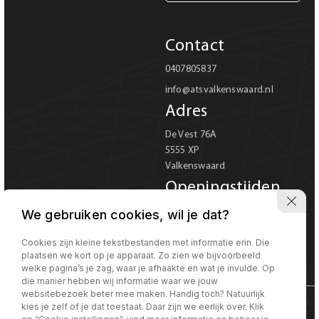
Carrosserie
Contact
Carrosserie
0407805837
info@atsvalkenswaard.nl
Prijs (€)
Adres
-
De Vest 76A
5555 XP
Kilometerstand
Valkenswaard
-
Openingstijden
Ma-Vr 08:00 tot 18:00
We gebruiken cookies, wil je dat?
Bouwjaar
Za 08:00 tot 17:00
Verkoop uitsluitend op
Cookies zijn kleine tekstbestanden met informatie erin. Die
-
plaatsen we kort op je apparaat. Zo zien we bijvoorbeeld
afspraak
welke pagina’s je zag, waar je afhaakte en wat je invulde. Op
die manier hebben wij informatie waar we jouw
Sorteren op
Sorteren op:
websitebezoek beter mee maken. Handig toch? Natuurlijk
kies je zelf of je dat toestaat. Daar zijn we eerlijk over. Klik
©Morgen internet