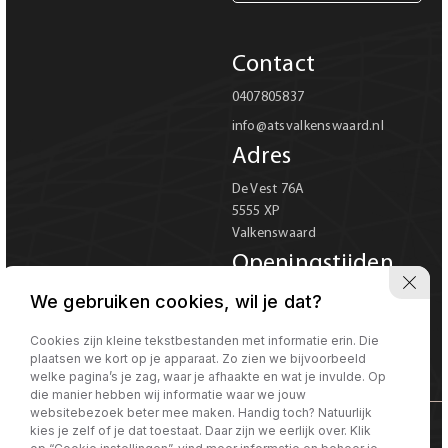
Carrosserie
Contact
Carrosserie
0407805837
info@atsvalkenswaard.nl
Prijs (€)
Adres
-
De Vest 76A
5555 XP
Kilometerstand
Valkenswaard
-
Openingstijden
Ma-Vr 08:00 tot 18:00
We gebruiken cookies, wil je dat?
Bouwjaar
Za 08:00 tot 17:00
Verkoop uitsluitend op
Cookies zijn kleine tekstbestanden met informatie erin. Die
-
plaatsen we kort op je apparaat. Zo zien we bijvoorbeeld
afspraak
welke pagina’s je zag, waar je afhaakte en wat je invulde. Op
die manier hebben wij informatie waar we jouw
Sorteren op
Sorteren op:
websitebezoek beter mee maken. Handig toch? Natuurlijk
kies je zelf of je dat toestaat. Daar zijn we eerlijk over. Klik
©Morgen internet