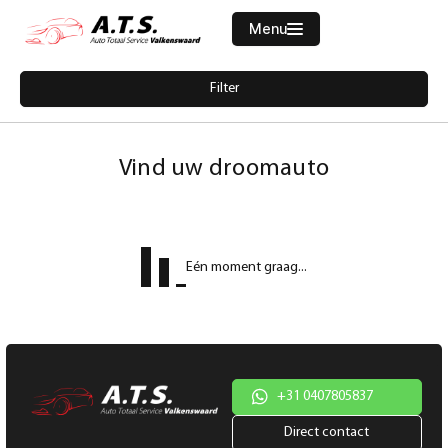
Menu
Filters
Filter
Merk
Home
5520617-audi-a1-sportback-30-tfsi-led-carplay-cruise-pdc-clima
Aanbod
Vind uw droomauto
Diensten
Model
Werkplaats
Model
Eén moment graag...
Vacatures
Brandstof
Over ons
Transmissie
Contact
Kleur
+31 0407805837
Direct contact
Kleur