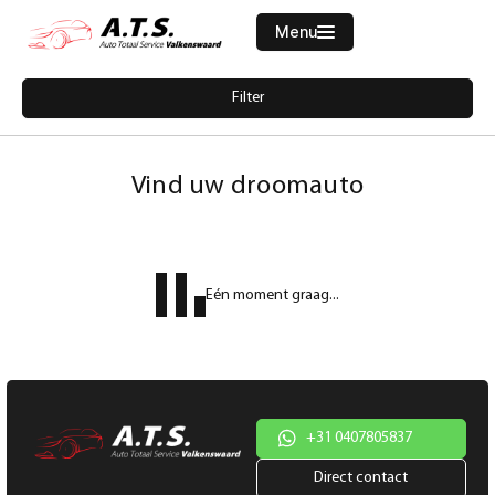
Menu
Filters
Filter
Merk
Home
5754663-skoda-karoq-1-0-tsi-style-business-led-navi-cruise-pdc
Aanbod
Vind uw droomauto
Diensten
Model
Werkplaats
Model
Eén moment graag...
Vacatures
Brandstof
Over ons
Transmissie
Contact
Kleur
+31 0407805837
Direct contact
Kleur