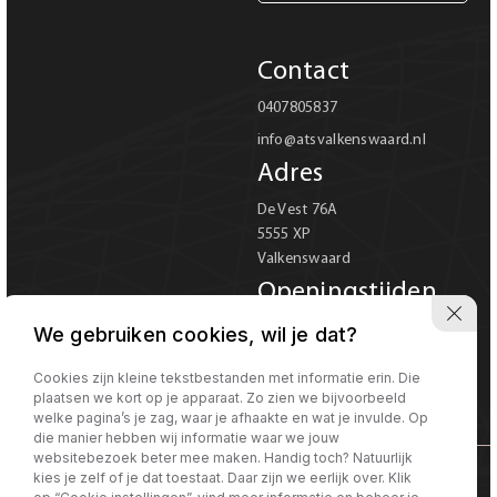
Carrosserie
Contact
Carrosserie
0407805837
info@atsvalkenswaard.nl
Prijs (€)
Adres
-
De Vest 76A
5555 XP
Kilometerstand
Valkenswaard
-
Openingstijden
Ma-Vr 08:00 tot 18:00
We gebruiken cookies, wil je dat?
Bouwjaar
Za 08:00 tot 17:00
Verkoop uitsluitend op
Cookies zijn kleine tekstbestanden met informatie erin. Die
-
plaatsen we kort op je apparaat. Zo zien we bijvoorbeeld
afspraak
welke pagina’s je zag, waar je afhaakte en wat je invulde. Op
die manier hebben wij informatie waar we jouw
Sorteren op
Sorteren op:
websitebezoek beter mee maken. Handig toch? Natuurlijk
kies je zelf of je dat toestaat. Daar zijn we eerlijk over. Klik
©Morgen internet