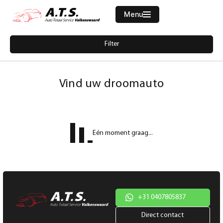
Menu
Filters
Filter
Merk
Home
5805771-volkswagen-tiguan-allspace-1-5-tsi-comfortline-business-7p
Aanbod
Vind uw droomauto
Diensten
Model
Werkplaats
Model
Eén moment graag...
Vacatures
Brandstof
Over ons
Transmissie
Contact
Kleur
+31 0407805837
Direct contact
Kleur