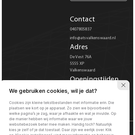
Carrosserie
Contact
Carrosserie
0407805837
info@atsvalkenswaard.nl
Prijs (€)
Adres
-
De Vest 76A
5555 XP
Kilometerstand
Valkenswaard
-
Openingstijden
Ma-Vr 08:00 tot 18:00
We gebruiken cookies, wil je dat?
Bouwjaar
Za 08:00 tot 17:00
Verkoop uitsluitend op
Cookies zijn kleine tekstbestanden met informatie erin. Die
-
plaatsen we kort op je apparaat. Zo zien we bijvoorbeeld
afspraak
welke pagina’s je zag, waar je afhaakte en wat je invulde. Op
die manier hebben wij informatie waar we jouw
Sorteren op
Sorteren op:
websitebezoek beter mee maken. Handig toch? Natuurlijk
kies je zelf of je dat toestaat. Daar zijn we eerlijk over. Klik
©Morgen internet