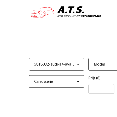
5818032-audi-a4-avant-35-tfsi-s-line-matrix-pano-dak-camera-trekhaak
Model
Prijs (€)
Carrosserie
-