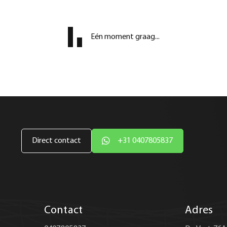
Eén moment graag...
Direct contact
+31 0407805837
Contact
Adres