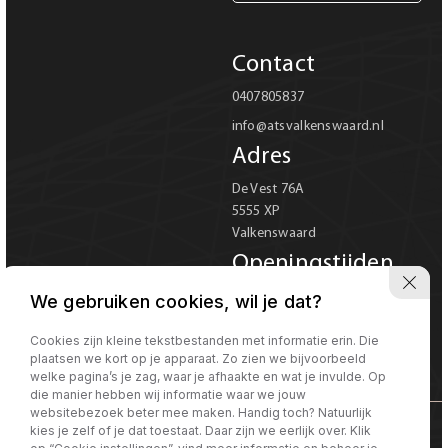
Carrosserie
Contact
Carrosserie
0407805837
info@atsvalkenswaard.nl
Prijs (€)
Adres
-
De Vest 76A
5555 XP
Kilometerstand
Valkenswaard
-
Openingstijden
Ma-Vr 08:00 tot 18:00
We gebruiken cookies, wil je dat?
Bouwjaar
Za 08:00 tot 17:00
Verkoop uitsluitend op
Cookies zijn kleine tekstbestanden met informatie erin. Die
-
plaatsen we kort op je apparaat. Zo zien we bijvoorbeeld
afspraak
welke pagina’s je zag, waar je afhaakte en wat je invulde. Op
die manier hebben wij informatie waar we jouw
Sorteren op
Sorteren op:
websitebezoek beter mee maken. Handig toch? Natuurlijk
kies je zelf of je dat toestaat. Daar zijn we eerlijk over. Klik
©Morgen internet