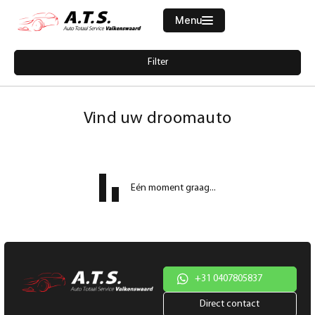
Menu
Filters
Filter
Merk
Home
5818077-audi-a4-avant-2-0-tfsi-s-line-190pk-pano-dak-acc-camera
Aanbod
Vind uw droomauto
Diensten
Model
Werkplaats
Model
Eén moment graag...
Vacatures
Brandstof
Over ons
Transmissie
Contact
Kleur
+31 0407805837
Direct contact
Kleur