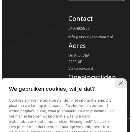
Carrosserie
Contact
Carrosserie
0407805837
info@atsvalkenswaard.nl
Prijs (€)
Adres
-
De Vest 76A
5555 XP
Kilometerstand
Valkenswaard
-
Openingstijden
Ma-Vr 08:00 tot 18:00
We gebruiken cookies, wil je dat?
Bouwjaar
Za 08:00 tot 17:00
Verkoop uitsluitend op
Cookies zijn kleine tekstbestanden met informatie erin. Die
-
plaatsen we kort op je apparaat. Zo zien we bijvoorbeeld
afspraak
welke pagina’s je zag, waar je afhaakte en wat je invulde. Op
die manier hebben wij informatie waar we jouw
Sorteren op
Sorteren op:
websitebezoek beter mee maken. Handig toch? Natuurlijk
kies je zelf of je dat toestaat. Daar zijn we eerlijk over. Klik
©Morgen internet