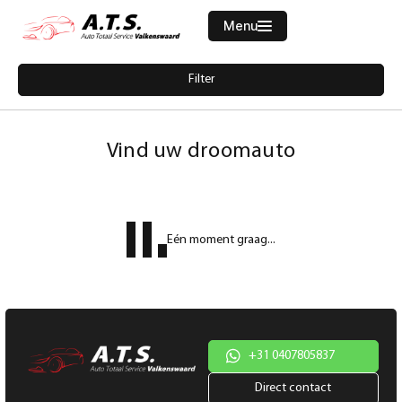
Menu
Filters
Filter
Merk
Home
5896029-audi-q5-45-tfsi-266pk-s-line-pano-dak-led-camera-cruise
Aanbod
Vind uw droomauto
Diensten
Model
Werkplaats
Model
Eén moment graag...
Vacatures
Brandstof
Over ons
Transmissie
Contact
Kleur
+31 0407805837
Direct contact
Kleur