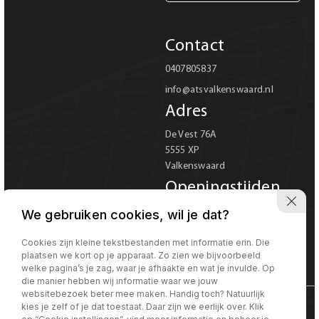
Carrosserie
Contact
Carrosserie
0407805837
info@atsvalkenswaard.nl
Prijs (€)
Adres
-
De Vest 76A
5555 XP
Kilometerstand
Valkenswaard
-
Openingstijden
Ma-Vr 08:00 tot 18:00
We gebruiken cookies, wil je dat?
Bouwjaar
Za 08:00 tot 17:00
Verkoop uitsluitend op
Cookies zijn kleine tekstbestanden met informatie erin. Die
-
plaatsen we kort op je apparaat. Zo zien we bijvoorbeeld
afspraak
welke pagina’s je zag, waar je afhaakte en wat je invulde. Op
die manier hebben wij informatie waar we jouw
Sorteren op
Sorteren op:
websitebezoek beter mee maken. Handig toch? Natuurlijk
kies je zelf of je dat toestaat. Daar zijn we eerlijk over. Klik
©Morgen internet