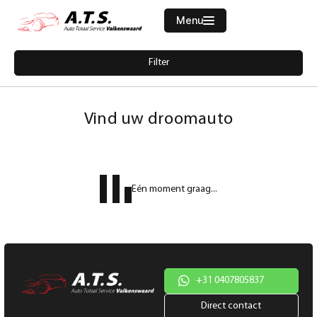
Menu
Filters
Filter
Merk
Home
5920971-volkswagen-t-roc-1-5-tsi-sport-led-navi-camera-acc-carplay
Aanbod
Vind uw droomauto
Diensten
Model
Werkplaats
Model
Eén moment graag...
Vacatures
Brandstof
Over ons
Transmissie
Contact
Kleur
+31 0407805837
Direct contact
Kleur